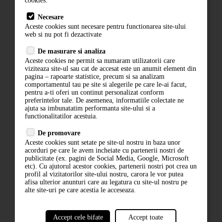
cookies:
Contact
Necesare
ANPC
Aceste cookies sunt necesare pentru functionarea site-ului
web si nu pot fi dezactivate
Termeni si conditii
Politica de confidentialitate
De masurare si analiza
Aceste cookies ne permit sa numaram utilizatorii care
ANPC
viziteaza site-ul sau cat de accesat este un anumit element din
pagina – rapoarte statistice, precum si sa analizam
comportamentul tau pe site si alegerile pe care le-ai facut,
pentru a-ti oferi un continut personalizat conform
preferintelor tale. De asemenea, informatiile colectate ne
ajuta sa imbunatatim performanta site-ului si a
functionalitatilor acestuia.
De promovare
Aceste cookies sunt setate pe site-ul nostru in baza unor
ABONARE LA NEWSLETTER
acorduri pe care le avem incheiate cu partenerii nostri de
publicitate (ex. pagini de Social Media, Google, Microsoft
etc). Cu ajutorul acestor cookies, partenerii nostri pot crea un
ABONARE
profil al vizitatorilor site-ului nostru, carora le vor putea
afisa ulterior anunturi care au legatura cu site-ul nostru pe
alte site-uri pe care acestia le acceseaza.
Accept cele bifate
Accept toate