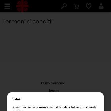
Termeni si conditii
Cum comand
Livrare
Returnarea produselor
Salut!
Termeni si conditii
Avem nevoie de consimtamantul tau de a folosi urmatoarele